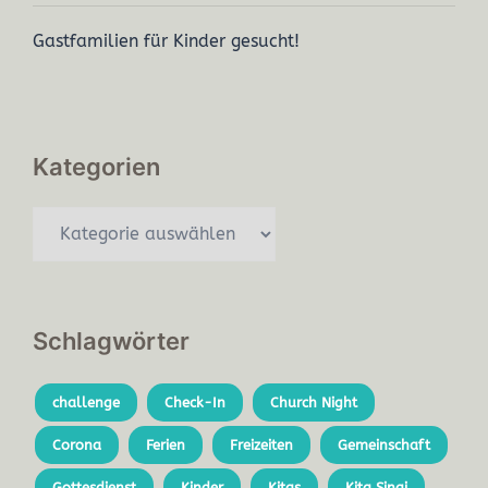
Gastfamilien für Kinder gesucht!
Kategorien
Schlagwörter
challenge
Check-In
Church Night
Corona
Ferien
Freizeiten
Gemeinschaft
Gottesdienst
Kinder
Kitas
Kita Sinai