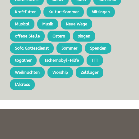
Kraftfutter
Kultur-Sommer
Mitsingen
Musical
Musik
Neue Wege
offene Stelle
Ostern
singen
Sofa Gottesdienst
Sommer
Spenden
togather
Tschernobyl-Hilfe
TTT
Weihnachten
Worship
Zeltlager
[A]cross