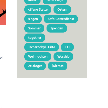
Musik
Neue Wege
offene Stelle
Ostern
singen
Sofa Gottesdienst
Sommer
Spenden
togather
Tschernobyl-Hilfe
TTT
Weihnachten
Worship
nd
Zeltlager
[A]cross