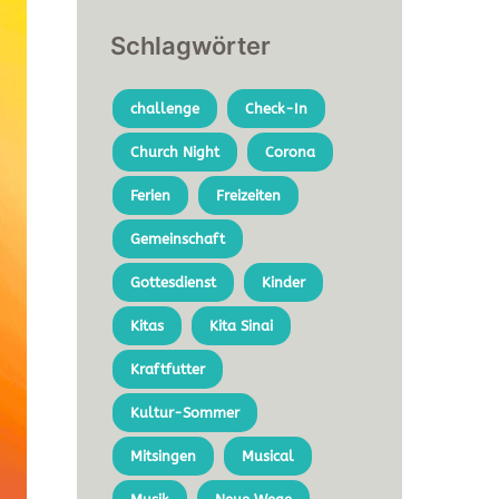
Schlagwörter
challenge
Check-In
Church Night
Corona
Ferien
Freizeiten
Gemeinschaft
Gottesdienst
Kinder
Kitas
Kita Sinai
Kraftfutter
Kultur-Sommer
Mitsingen
Musical