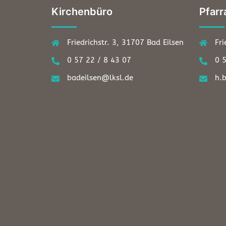
Kirchenbüro
Pfarr
Friedrichstr. 3, 31707 Bad Eilsen
Fri
0 57 22 / 8 43 07
0 
badeilsen@lksl.de
h.