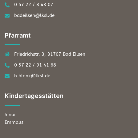
0 57 22 / 8 43 07
badeilsen@lksl.de
Pfarramt
Friedrichstr. 3, 31707 Bad Eilsen
0 57 22 / 91 41 68
h.blank@lksl.de
Kindertagesstätten
Sinai
Emmaus