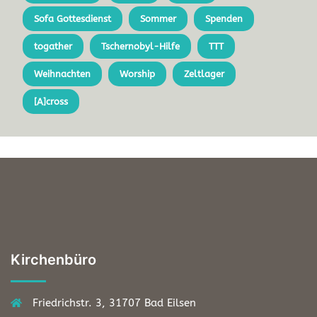
Sofa Gottesdienst
Sommer
Spenden
togather
Tschernobyl-Hilfe
TTT
Weihnachten
Worship
Zeltlager
[A]cross
Kirchenbüro
Friedrichstr. 3, 31707 Bad Eilsen