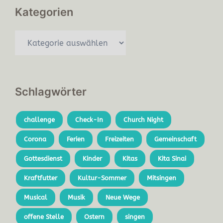
Kategorien
Kategorien
Schlagwörter
challenge
Check-In
Church Night
Corona
Ferien
Freizeiten
Gemeinschaft
Gottesdienst
Kinder
Kitas
Kita Sinai
Kraftfutter
Kultur-Sommer
Mitsingen
Musical
Musik
Neue Wege
offene Stelle
Ostern
singen