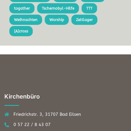
togather
Tschernobyl-Hilfe
TTT
Weihnachten
Worship
Zeltlager
[A]cross
Kirchenbüro
Friedrichstr. 3, 31707 Bad Eilsen
0 57 22 / 8 43 07