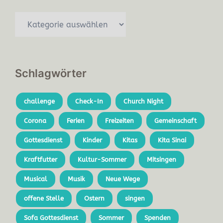
Schlagwörter
challenge
Check-In
Church Night
Corona
Ferien
Freizeiten
Gemeinschaft
Gottesdienst
Kinder
Kitas
Kita Sinai
Kraftfutter
Kultur-Sommer
Mitsingen
Musical
Musik
Neue Wege
offene Stelle
Ostern
singen
Sofa Gottesdienst
Sommer
Spenden