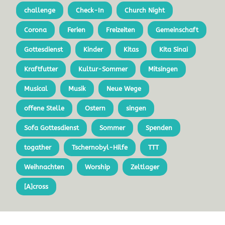
challenge
Check-In
Church Night
Corona
Ferien
Freizeiten
Gemeinschaft
Gottesdienst
Kinder
Kitas
Kita Sinai
Kraftfutter
Kultur-Sommer
Mitsingen
Musical
Musik
Neue Wege
offene Stelle
Ostern
singen
Sofa Gottesdienst
Sommer
Spenden
togather
Tschernobyl-Hilfe
TTT
Weihnachten
Worship
Zeltlager
[A]cross