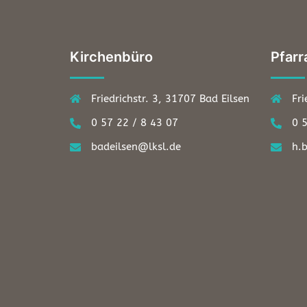
Kirchenbüro
Pfarr
Friedrichstr. 3, 31707 Bad Eilsen
Fri
0 57 22 / 8 43 07
0 
badeilsen@lksl.de
h.