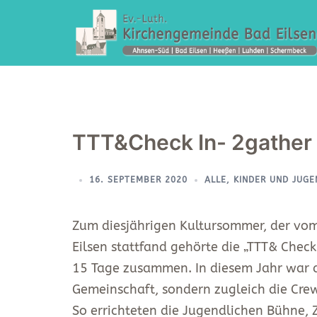
Zum
Inhalt
springen
TTT&Check In- 2gathe
16. SEPTEMBER 2020
ALLE
,
KINDER UND JUGE
Zum diesjährigen Kultursommer, der vom 
Eilsen stattfand gehörte die „TTT& Chec
15 Tage zusammen. In diesem Jahr war di
Gemeinschaft, sondern zugleich die Cre
So errichteten die Jugendlichen Bühne, Z