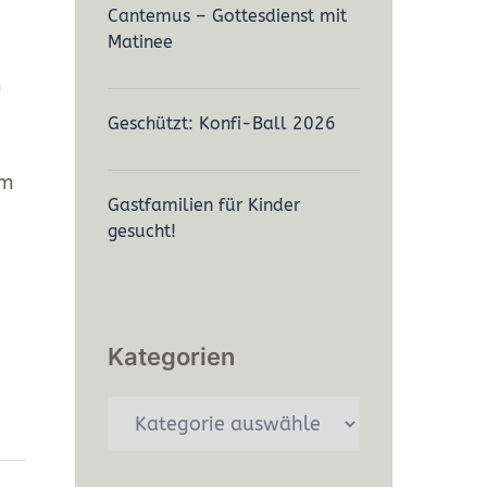
Cantemus – Gottesdienst mit
Matinee
m
g
Geschützt: Konfi-Ball 2026
em
Gastfamilien für Kinder
gesucht!
Kategorien
Kategorien