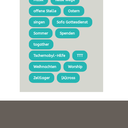
offene Stelle
Ostern
singen
Sofa Gottesdienst
Sommer
Spenden
togather
Tschernobyl-Hilfe
TTT
Weihnachten
Worship
Zeltlager
[A]cross