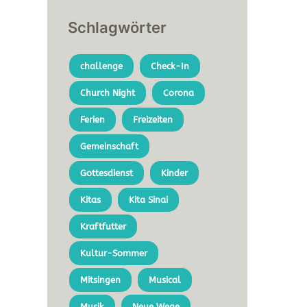
Schlagwörter
challenge
Check-In
Church Night
Corona
Ferien
Freizeiten
Gemeinschaft
Gottesdienst
Kinder
Kitas
Kita Sinai
Kraftfutter
Kultur-Sommer
Mitsingen
Musical
Musik
Neue Wege